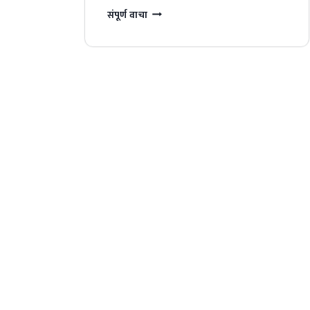
AH
संपूर्ण वाचा
MAHABMS
DOCUMENT
UPLOAD;
नाविन्यपूर्ण
योजना
आत्ताच
हे
काम
करा