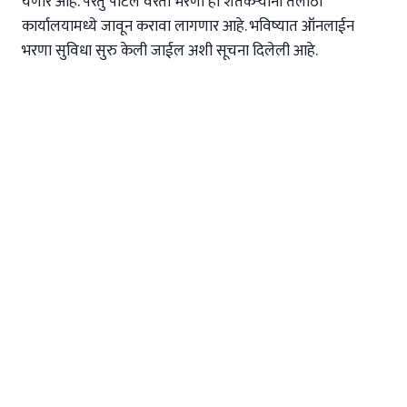
येणार आहे. परंतु पोर्टल वरती भरणा हा शेतकऱ्यांना तलाठी
कार्यालयामध्ये जावून करावा लागणार आहे. भविष्यात ऑनलाईन
भरणा सुविधा सुरु केली जाईल अशी सूचना दिलेली आहे.