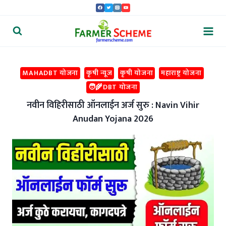
Skip
to
content
MAHADBT योजना
कृषी न्यूज
कृषी योजना
महाराष्ट्र योजना
🧑‍🌾DBT योजना
नवीन विहिरीसाठी ऑनलाईन अर्ज सुरु : Navin Vihir
Anudan Yojana 2026