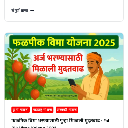
PIK
संपूर्ण वाचा
PERA
FORM;
डाऊनलोड
करा
पिक
पेरा
फॉर्म/
स्वयंघोषणा
पत्र
कृषी योजना
महाराष्ट्र योजना
सरकारी योजना
फळपिक विमा भरण्यासाठी पुन्हा मिळाली मुदतवाढ : Fal
Pik Vima Yojana 2025