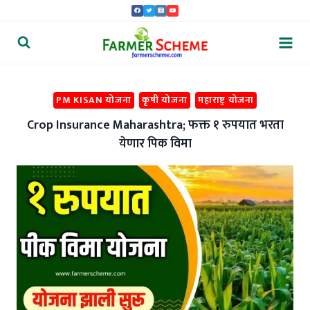
Skip
to
content
PM KISAN योजना
कृषी योजना
महाराष्ट्र योजना
Crop Insurance Maharashtra; फक्त १ रुपयात भरता
येणार पिक विमा