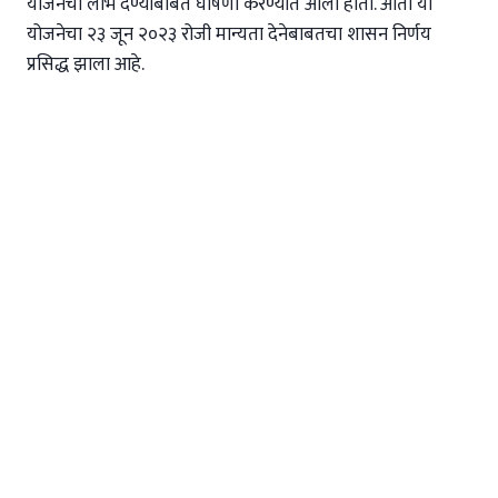
योजनेचा लाभ देण्याबाबत घोषणा करण्यात आली होती. आता या
योजनेचा २३ जून २०२३ रोजी मान्यता देनेबाबतचा शासन निर्णय
प्रसिद्ध झाला आहे.